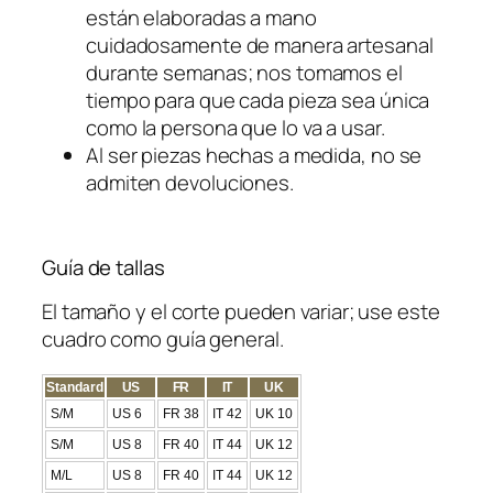
están elaboradas a mano
d
cuidadosamente de manera artesanal
a
durante semanas; nos tomamos el
d
tiempo para que cada pieza sea única
como la persona que lo va a usar.
Al ser piezas hechas a medida, no se
admiten devoluciones.
Guía de tallas
El tamaño y el corte pueden variar; use este
cuadro como guía general.
Standard
US
FR
IT
UK
S/M
US 6
FR 38
IT 42
UK 10
S/M
US 8
FR 40
IT 44
UK 12
M/L
US 8
FR 40
IT 44
UK 12