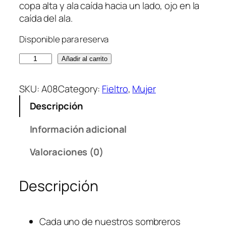
copa alta y ala caída hacia un lado, ojo en la
caída del ala.
Disponible para reserva
U
Añadir al carrito
M
B
SKU:
A08
Category:
Fieltro
, 
Mujer
R
Descripción
A
F
Información adicional
E
L
Valoraciones (0)
T
c
Descripción
a
n
t
Cada uno de nuestros sombreros
i