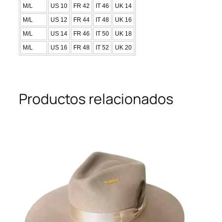
M/L
US 10
FR 42
IT 46
UK 14
M/L
US 12
FR 44
IT 48
UK 16
M/L
US 14
FR 46
IT 50
UK 18
M/L
US 16
FR 48
IT 52
UK 20
Productos relacionados