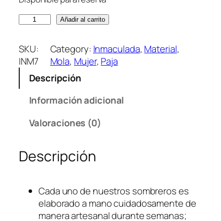
P
Añadir al carrito
a
l
SKU:
Category:
Inmaculada
, 
Material
, 
m
INM7
Mola
, 
Mujer
, 
Paja
S
Descripción
p
i
Información adicional
r
i
Valoraciones (0)
t
M
Descripción
o
l
a
Cada uno de nuestros sombreros es
S
elaborado a mano cuidadosamente de
t
manera artesanal durante semanas;
r