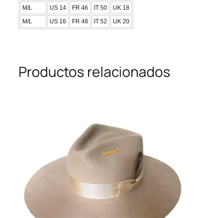
M/L
US 14
FR 46
IT 50
UK 18
M/L
US 16
FR 48
IT 52
UK 20
Productos relacionados