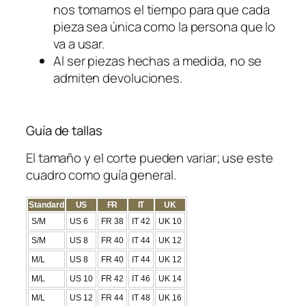
nos tomamos el tiempo para que cada
a
pieza sea única como la persona que lo
w
va a usar.
H
Al ser piezas hechas a medida, no se
a
admiten devoluciones.
t
c
a
Guía de tallas
n
t
El tamaño y el corte pueden variar; use este
i
cuadro como guía general.
d
a
Standard
US
FR
IT
UK
d
S/M
US 6
FR 38
IT 42
UK 10
S/M
US 8
FR 40
IT 44
UK 12
M/L
US 8
FR 40
IT 44
UK 12
M/L
US 10
FR 42
IT 46
UK 14
M/L
US 12
FR 44
IT 48
UK 16