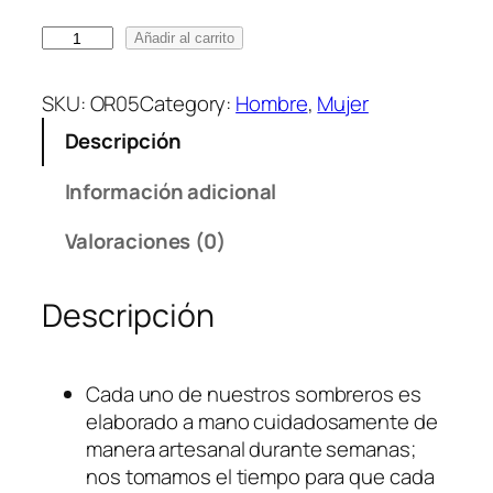
O
Añadir al carrito
r
i
SKU:
OR05
Category:
Hombre
, 
Mujer
g
Descripción
e
n
Información adicional
0
5
Valoraciones (0)
c
a
Descripción
n
t
i
Cada uno de nuestros sombreros es
d
elaborado a mano cuidadosamente de
a
manera artesanal durante semanas;
d
nos tomamos el tiempo para que cada