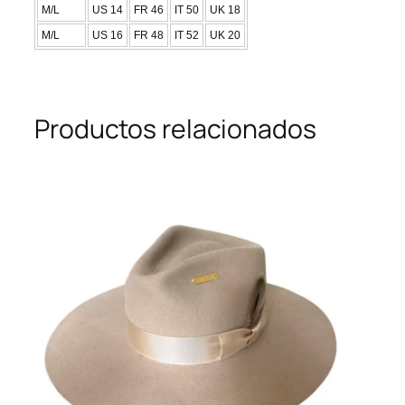
M/L
US 14
FR 46
IT 50
UK 18
M/L
US 16
FR 48
IT 52
UK 20
Productos relacionados