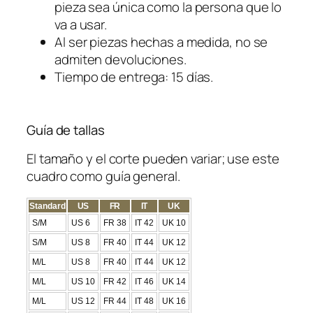
pieza sea única como la persona que lo
va a usar.
Al ser piezas hechas a medida, no se
admiten devoluciones.
Tiempo de entrega: 15 días.
Guía de tallas
El tamaño y el corte pueden variar; use este
cuadro como guía general.
Standard
US
FR
IT
UK
S/M
US 6
FR 38
IT 42
UK 10
S/M
US 8
FR 40
IT 44
UK 12
M/L
US 8
FR 40
IT 44
UK 12
M/L
US 10
FR 42
IT 46
UK 14
M/L
US 12
FR 44
IT 48
UK 16