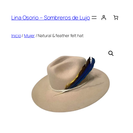
Saltar
al
Lina Osorio – Sombreros de Lujo
contenido
Inicio
/
Mujer
/ Natural & feather felt hat