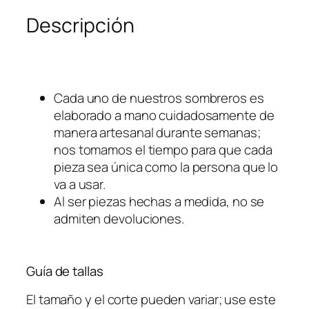
e
Descripción
a
t
h
e
r
Cada uno de nuestros sombreros es
f
elaborado a mano cuidadosamente de
e
manera artesanal durante semanas;
l
nos tomamos el tiempo para que cada
t
pieza sea única como la persona que lo
h
va a usar.
a
Al ser piezas hechas a medida, no se
t
admiten devoluciones.
c
a
n
Guía de tallas
t
El tamaño y el corte pueden variar; use este
i