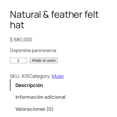
Natural & feather felt
hat
$
680,000
Disponible para reserva
N
Añadir al carrito
a
t
SKU:
A15
Category:
Mujer
u
Descripción
r
a
Información adicional
l
&
Valoraciones (0)
f