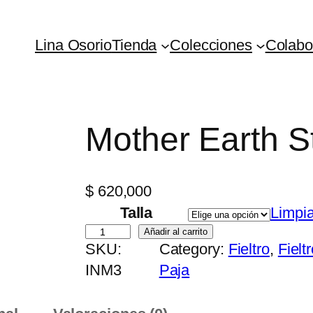
Lina Osorio
Tienda
Colecciones
Colabo
Mother Earth S
$
620,000
Talla
Limpia
M
Añadir al carrito
SKU:
Category:
Fieltro
, 
Fielt
o
INM3
Paja
t
h