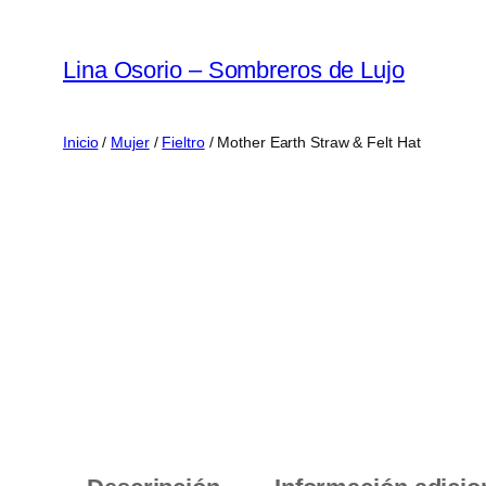
Saltar
al
Lina Osorio – Sombreros de Lujo
contenido
Inicio
/
Mujer
/
Fieltro
/ Mother Earth Straw & Felt Hat