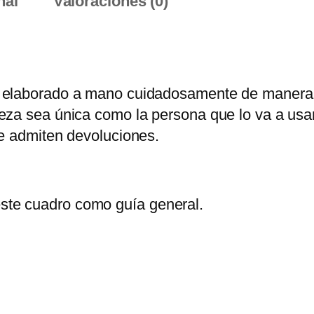
nal
Valoraciones (0)
e
r
E
a
r
 elaborado a mano cuidadosamente de manera 
t
za sea única como la persona que lo va a usar
h
e admiten devoluciones.
S
t
r
este cuadro como guía general.
a
w
&
F
e