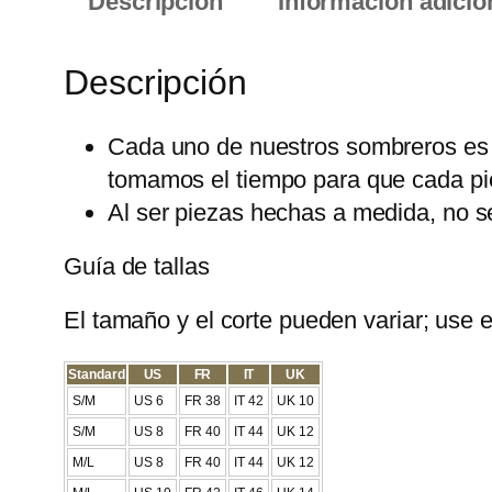
Descripción
Información adicio
Descripción
Cada uno de nuestros sombreros es
tomamos el tiempo para que cada pie
Al ser piezas hechas a medida, no s
Guía de tallas
El tamaño y el corte pueden variar; use 
Standard
US
FR
IT
UK
S/M
US 6
FR 38
IT 42
UK 10
S/M
US 8
FR 40
IT 44
UK 12
M/L
US 8
FR 40
IT 44
UK 12