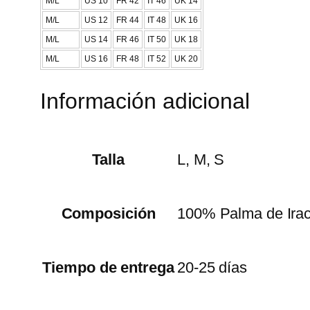
M/L
US 10
FR 42
IT 46
UK 14
M/L
US 12
FR 44
IT 48
UK 16
M/L
US 14
FR 46
IT 50
UK 18
M/L
US 16
FR 48
IT 52
UK 20
Información adicional
Talla
L, M, S
Composición
100% Palma de Iraca
Tiempo de entrega
20-25 días