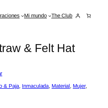
raciones
Mi mundo
The Club
traw & Felt Hat
r
ro & Paja
, 
Inmaculada
, 
Material
, 
Mujer
, 