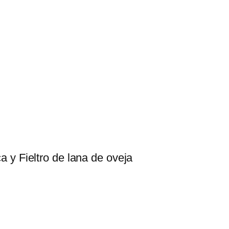
l
t
H
a
t
c
a
n
t
i
 y Fieltro de lana de oveja
d
a
d