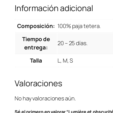
Información adicional
Composición:
100% paja tetera.
Tiempo de
20 – 25 días.
entrega:
Talla
L, M, S
Valoraciones
No hay valoraciones aún.
Sé el primero en valorar “Lumière et obscurit