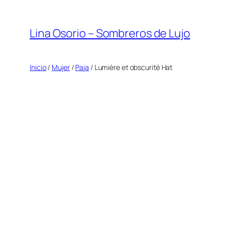
Saltar
al
Lina Osorio – Sombreros de Lujo
contenido
Inicio
/
Mujer
/
Paja
/ Lumière et obscurité Hat