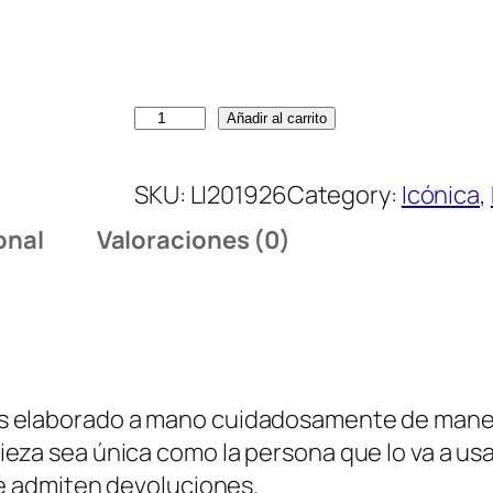
L
Añadir al carrito
u
m
SKU:
LI201926
Category:
Icónica
, 
i
onal
Valoraciones (0)
è
r
e
e
t
o
s elaborado a mano cuidadosamente de maner
b
eza sea única como la persona que lo va a usa
s
se admiten devoluciones.