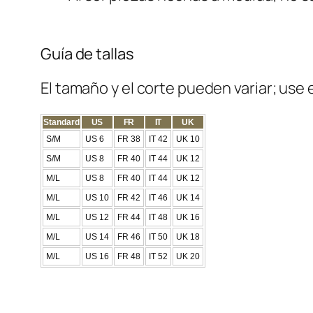
Guía de tallas
El tamaño y el corte pueden variar; use
Standard
US
FR
IT
UK
S/M
US 6
FR 38
IT 42
UK 10
S/M
US 8
FR 40
IT 44
UK 12
M/L
US 8
FR 40
IT 44
UK 12
M/L
US 10
FR 42
IT 46
UK 14
M/L
US 12
FR 44
IT 48
UK 16
M/L
US 14
FR 46
IT 50
UK 18
M/L
US 16
FR 48
IT 52
UK 20