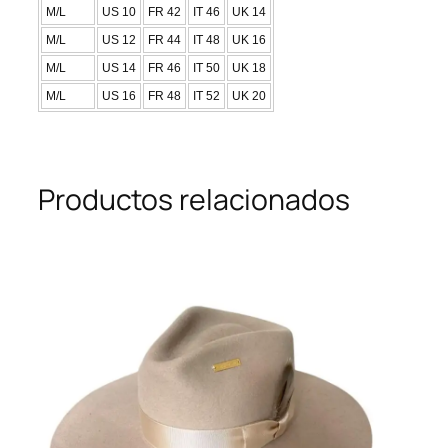
M/L
US 10
FR 42
IT 46
UK 14
M/L
US 12
FR 44
IT 48
UK 16
M/L
US 14
FR 46
IT 50
UK 18
M/L
US 16
FR 48
IT 52
UK 20
Productos relacionados