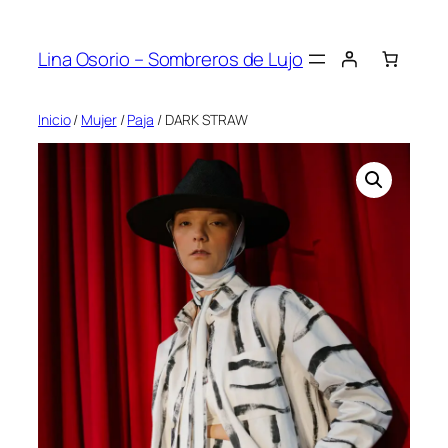
Saltar
al
Lina Osorio – Sombreros de Lujo
contenido
Inicio
/
Mujer
/
Paja
/ DARK STRAW