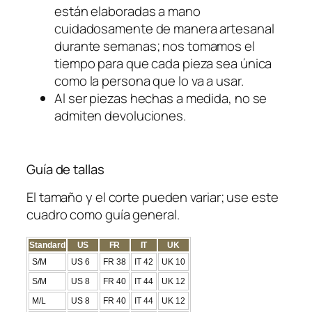
están elaboradas a mano
d
cuidadosamente de manera artesanal
a
durante semanas; nos tomamos el
d
tiempo para que cada pieza sea única
como la persona que lo va a usar.
Al ser piezas hechas a medida, no se
admiten devoluciones.
Guía de tallas
El tamaño y el corte pueden variar; use este
cuadro como guía general.
Standard
US
FR
IT
UK
S/M
US 6
FR 38
IT 42
UK 10
S/M
US 8
FR 40
IT 44
UK 12
M/L
US 8
FR 40
IT 44
UK 12