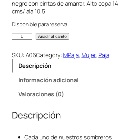
negro con cintas de amarrar. Alto copa 14
cms/ ala 10,5
Disponible para reserva
D
Añadir al carrito
A
R
SKU:
A06
Category:
MPaja
, 
Mujer
, 
Paja
K
Descripción
S
T
Información adicional
R
A
Valoraciones (0)
W
c
Descripción
a
n
t
Cada uno de nuestros sombreros
i