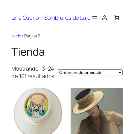
Saltar
al
Lina Osorio – Sombreros de Lujo
contenido
Inicio
/ Página 2
Tienda
Mostrando 13–24
de 101 resultados