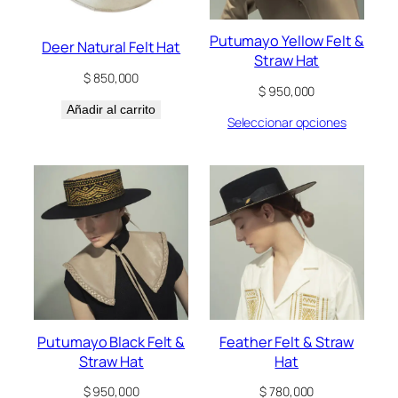
Putumayo Yellow Felt &
Deer Natural Felt Hat
Straw Hat
$
850,000
$
950,000
Añadir al carrito
Seleccionar opciones
Putumayo Black Felt &
Feather Felt & Straw
Straw Hat
Hat
$
950,000
$
780,000